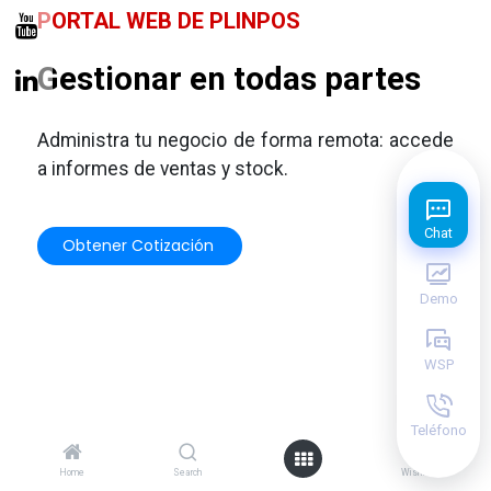
PORTAL WEB DE PLINPOS
Gestionar en todas partes
Administra tu negocio de forma remota: accede
a informes de ventas y stock.
Chat
Obtener Cotiz​​​​ación
Demo
WSP
Teléfono
0
Home
Search
Wishlist